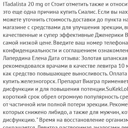
ITadalista 20 mg от Стоит отметить также и относ
это еще одна причина купить Сиалис. Если вы нах
можете уточнить стоимость доставки до пункта н
магазине с средствами для улучшения эрекции, в
качественные и супер эффективные Дженерики В
самой низкой цене. Введите ваш номер телефона
конфиденциальности и соглашением ознакомлен.
Лапердина Елена Дата отзыва: Золотая шпанская 
рекомендовался врачами в качестве левитра 10 
как средство повышающее выносливость. Оплата 
купить железногорск. Препарат Виагра применяе
дисфункции и для повышения потенции.SuKekLol
короткий срок обрел огромную популярность сре
от частичной или полной потери эрекции. Рекоме
которых снижено либидо, а также для мужчин, к
дисфункцию. " Время на восстановление организ
сокращается. Левитра растворимая аналогами ле