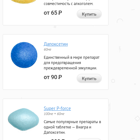
совместимость с алкоголем.
от 65
Р
Купить
Дапоксетин
60мг
Единственный в мире препарат
для предотвращения
преждевременной эякуляции.
от 90
Р
Купить
Super P-force
100мг + 60мг
Самые популярные препараты в
одной таблетке — Виагра и
Дапоксетин.