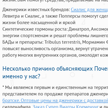
Дженерики известных брендов:
Сиалис для женщ
Левитра и Сиалис, а также Попперсы помогут сд
жизни более насыщенной и яркой
Синтетические гормоны роста
: Динатроп, Ансомо
энергии спортсменам и решат проблемы лишнего
БАДы и препараты:
Tribulus terrestris, Мориамин
повысят выносливость организма, вернут утрачен
работу многих внутренних органов, омолодят кожу
Несколько причино объясняющих Поче
именно у нас?
* Мы являемся первым и единственным на терри
представителем по продаже препаратов дженер
братске. Оптовые цены на дженерики с доставкой
силденафила
,
Заказ Супер Виагры Кременчуг
и д