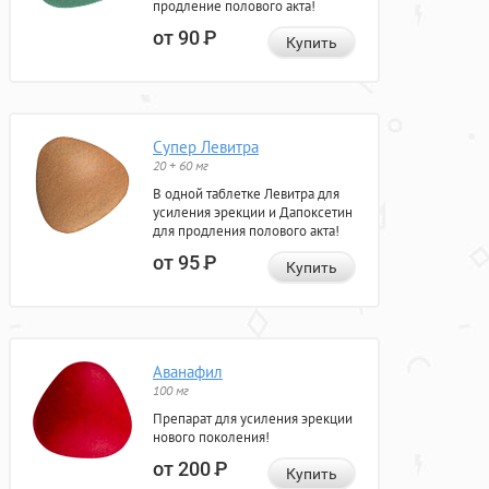
продление полового акта!
от 90
Р
Купить
Супер Левитра
20 + 60 мг
В одной таблетке Левитра для
усиления эрекции и Дапоксетин
для продления полового акта!
от 95
Р
Купить
Аванафил
100 мг
Препарат для усиления эрекции
нового поколения!
от 200
Р
Купить