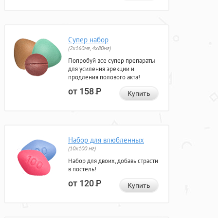
Супер набор
(2х160мг, 4х80мг)
Попробуй все супер препараты
для усиления эрекции и
продления полового акта!
от 158
Р
Купить
Набор для влюбленных
(10х100 мг)
Набор для двоих, добавь страсти
в постель!
от 120
Р
Купить