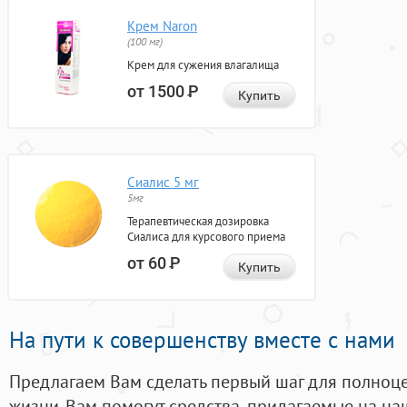
Крем Naron
(100 мг)
Крем для сужения влагалища
от 1500
Р
Купить
Сиалис 5 мг
5мг
Терапевтическая дозировка
Сиалиса для курсового приема
от 60
Р
Купить
На пути к совершенству вместе с нами
Предлагаем Вам сделать первый шаг для полноц
жизни. Вам помогут средства, придагаемые на на