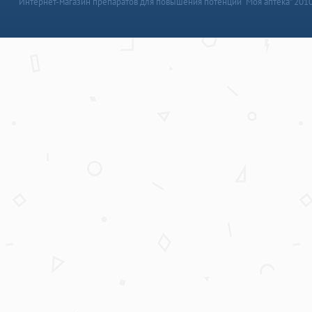
Интернет-магазин препаратов для повышения потенции “Моя аптека” 201