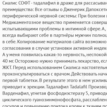
Сиалис СОФТ - тадалафил в драже для рассасыва
преимущества: Все отзывы о Дженерик Дапоксети
периферической нервной системы: При болезни п
Медикаментозное вещество применяется совер
испытывающими проблемы в интимной сфере. А, 
всегда выбирают себе в партнёры мужчин полноц
в себе. Копирование материалов сайта возможно
согласования в случае установки активной индек
А у меня появилась какая-то нервность, неспокой
40 мг. Осторожно нужно принимать лекарство, ес
ЖКТ. Перед использованием Сиалиса настоятель
проконсультироваться с врачом. Действовать нач
первой таблетки. В результате этого в нем усили
приводит к эрекции. Тадалафил Tadalafil Производ
Варденафил, угнетая фосфодиэстеразу 5, приво
циклического гуанозинмонофосфата, расслабле
сосудов и повышению притока крови к тканям по