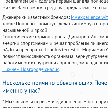
Предлагаем Вам сделать первый шаг для полноц
жизни. Вам помогут средства, придагаемые на на
Дженерики известных брендов:
My experience with
также Попперсы помогут сделать интимную стор
насыщенной и яркой
Синтетические гормоны роста
: Динатроп, Ансомо
энергии спортсменам и решат проблемы лишнего
БАДы и препараты:
Tribulus terrestris, Мориамин
повысят выносливость организма, вернут утрачен
работу многих внутренних органов, омолодят кожу
Нижнем Новгороде сиалис
.
Несколько причино объясняющих Поче
именно у нас?
* Мы являемся первым и единственным на терри
представителем по продаже препаратов дженер