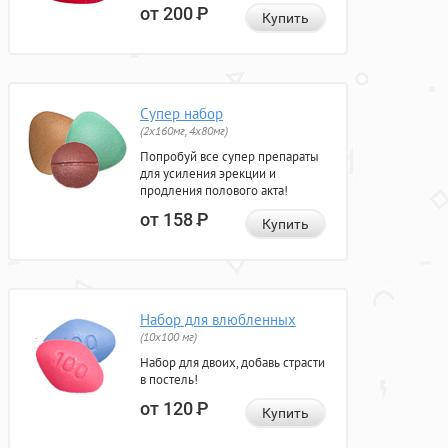
от 200
Р
Купить
Супер набор
(2х160мг, 4х80мг)
Попробуй все супер препараты
для усиления эрекции и
продления полового акта!
от 158
Р
Купить
Набор для влюбленных
(10х100 мг)
Набор для двоих, добавь страсти
в постель!
от 120
Р
Купить