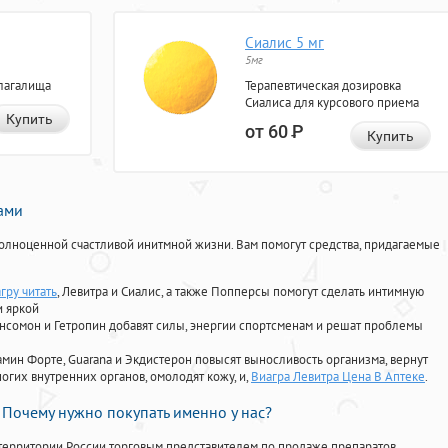
Сиалис 5 мг
5мг
лагалища
Терапевтическая дозировка
Сиалиса для курсового приема
Купить
от 60
Р
Купить
нами
олноценной счастливой инитмной жизни. Вам помогут средства, придагаемые
гру читать
, Левитра и Сиалис, а также Попперсы помогут сделать интимную
и яркой
Ансомон и Гетропин добавят силы, энергии спортсменам и решат проблемы
ориамин Форте, Guarana и Экдистерон повысят выносливость организма, вернут
огих внутренних органов, омолодят кожу, и,
Виагра Левитра Цена В Аптеке
.
Почему нужно покупать именно у нас?
территории России торговым представителем по продаже препаратов