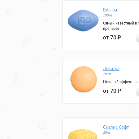
Виагра
100мг
Самый известный в 
препарат
от 70
Р
Левитра
20 мг
Мощный эффект на 5
от 70
Р
Сиалис Софт
20мг