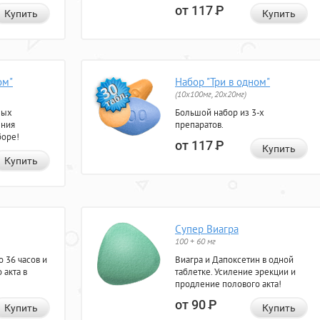
от 117
Р
Купить
Купить
ом"
Набор "Три в одном"
(10x100мг, 20x20мг)
ных
Большой набор из 3-х
ения
препаратов.
боре!
от 117
Р
Купить
Купить
Супер Виагра
100 + 60 мг
 36 часов и
Виагра и Дапоксетин в одной
 акта в
таблетке. Усиление эрекции и
продление полового акта!
от 90
Р
Купить
Купить