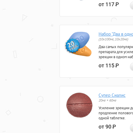
от 117
Р
Набор "Два в одн
(10x100мг, 10x20мг)
Два самых популяр
препарата для усил
эрекции в одном на
от 115
Р
Супер Сиалис
20мг + 60мг
Усиление эрекции до
продление полового
одной таблетке.
от 90
Р