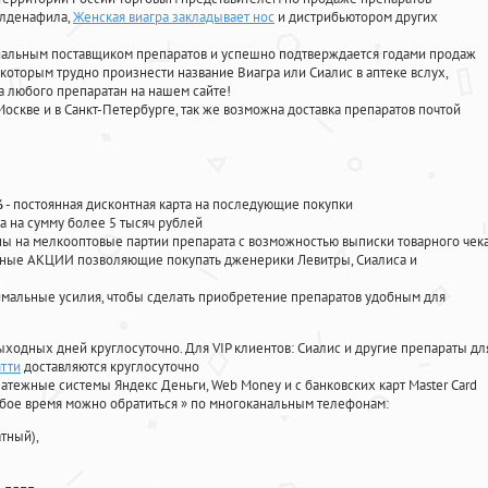
илденафила
,
Женская виагра закладывает нос
и дистрибьютором других
циальным поставщиком препаратов и успешно подтверждается годами продаж
 которым трудно произнести название Виагра или Сиалис в аптеке вслух,
 любого препаратан на нашем сайте!
Москве и в Санкт-Петербурге, так же возможна доставка препаратов почтой
%
- постоянная дисконтная карта на последующие покупки
а на сумму более 5 тысяч рублей
 на мелкооптовые партии препарата с возможностью выписки товарного чек
личные АКЦИИ позволяющие покупать дженерики Левитры, Сиалиса и
мальные усилия, чтобы сделать приобретение препаратов удобным для
ыходных дней круглосуточно. Для VIP клиентов: Сиалис и другие препараты дл
ятти
доставляются круглосуточно
атежные системы Яндекс Деньги, Web Money и с банковских карт Master Card
юбое время можно обратиться
»
по многоканальным телефонам:
тный),