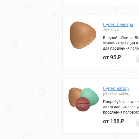
Супер Левитра
20 + 60 мг
В одной таблетке Л
усиления эрекции и
для продления поло
от 95
Р
Супер набор
(2х160мг, 4х80мг)
Попробуй все супер
для усиления эрекц
продления полового
от 158
Р