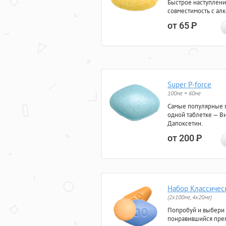
Быстрое наступлени
совместимость с ал
от 65
Р
Super P-force
100мг + 60мг
Самые популярные 
одной таблетке — Ви
Дапоксетин.
от 200
Р
Набор Классичес
(2x100мг, 4x20мг)
Попробуй и выбери
понравившийся преп