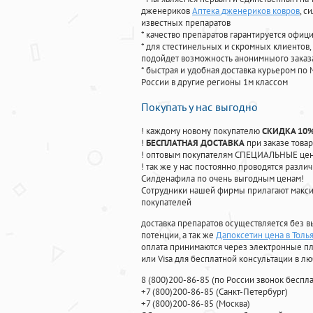
дженериков
Аптека дженериков ковров
, с
известных препаратов
* качество препаратов гарантируется офи
* для стестинельных и скромных клиентов,
подойдет возможность анонимныого заказа
* быстрая и удобная доставка курьером по 
России в другие регионы 1м классом
Покупать у нас выгодно
! каждому новому покупателю
СКИДКА 10
!
БЕСПЛАТНАЯ ДОСТАВКА
при заказе товар
! оптовым покупателям СПЕЦИАЛЬНЫЕ цены
! так же у нас постоянно проводятся раз
Силденафила по очень выгодным ценам!
Cотрудники нашей фирмы прилагают макси
покупателей
доставка препаратов осуществляется без в
потенции, а так же
Дапоксетин цена в Толь
оплата принимаются через электронные пл
или Visa для бесплатной консультации в л
8
(800
)200-86-85
(
по России звонок беспла
+7
(800
)200-86-85
(
Санкт-Петербург)
+7
(800
)200-86-85
(
Москва)