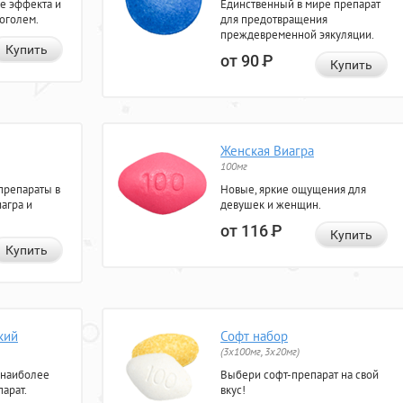
е эффекта и
Единственный в мире препарат
коголем.
для предотвращения
преждевременной эякуляции.
Купить
от 90
Р
Купить
Женская Виагра
100мг
препараты в
Новые, яркие ощущения для
агра и
девушек и женщин.
от 116
Р
Купить
Купить
кий
Софт набор
(3x100мг, 3x20мг)
 наиболее
Выбери софт-препарат на свой
арат.
вкус!