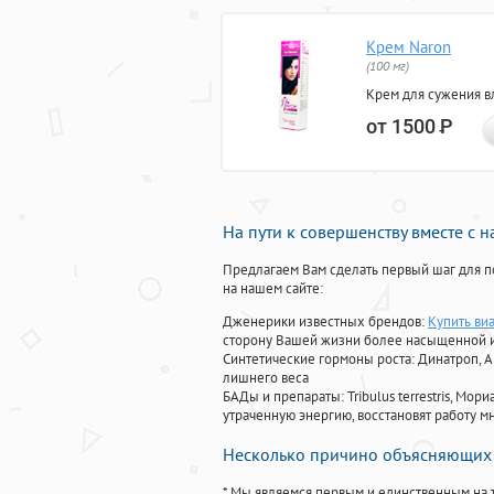
Крем Naron
(100 мг)
Крем для сужения в
от 1500
Р
На пути к совершенству вместе с 
Предлагаем Вам сделать первый шаг для п
на нашем сайте:
Дженерики известных брендов:
Купить виа
сторону Вашей жизни более насыщенной 
Синтетические гормоны роста
: Динатроп, 
лишнего веса
БАДы и препараты:
Tribulus terrestris, М
утраченную энергию, восстановят работу мн
Несколько причино объясняющих 
* Мы являемся первым и единственным на 