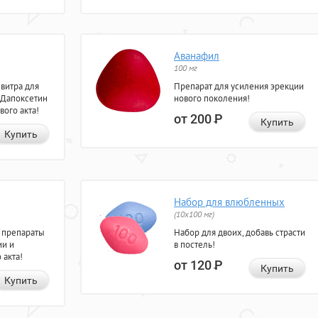
Аванафил
100 мг
евитра для
Препарат для усиления эрекции
 Дапоксетин
нового поколения!
вого акта!
от 200
Р
Купить
Купить
Набор для влюбленных
(10х100 мг)
 препараты
Набор для двоих, добавь страсти
ии и
в постель!
 акта!
от 120
Р
Купить
Купить