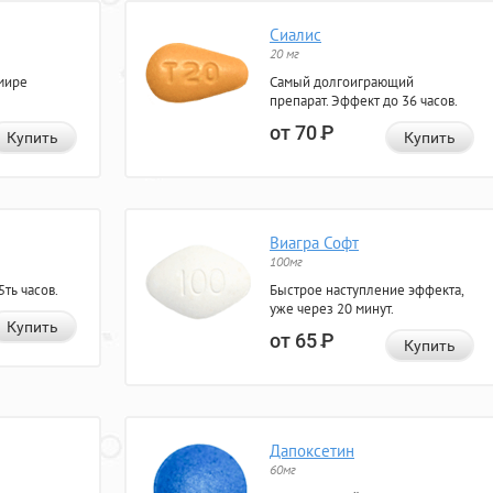
Сиалис
20 мг
мире
Самый долгоиграющий
препарат. Эффект до 36 часов.
от 70
Р
Купить
Купить
Виагра Софт
100мг
ть часов.
Быстрое наступление эффекта,
уже через 20 минут.
Купить
от 65
Р
Купить
Дапоксетин
60мг