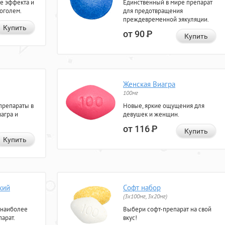
е эффекта и
Единственный в мире препарат
коголем.
для предотвращения
преждевременной эякуляции.
Купить
от 90
Р
Купить
Женская Виагра
100мг
препараты в
Новые, яркие ощущения для
агра и
девушек и женщин.
от 116
Р
Купить
Купить
кий
Софт набор
(3x100мг, 3x20мг)
 наиболее
Выбери софт-препарат на свой
арат.
вкус!