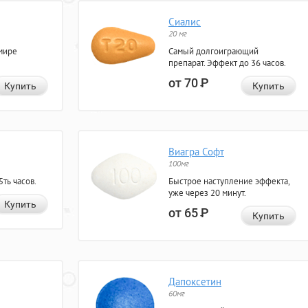
Сиалис
20 мг
мире
Самый долгоиграющий
препарат. Эффект до 36 часов.
от 70
Р
Купить
Купить
Виагра Софт
100мг
ть часов.
Быстрое наступление эффекта,
уже через 20 минут.
Купить
от 65
Р
Купить
Дапоксетин
60мг