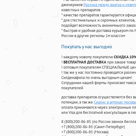
дженериков
Разлика между виагра и левит
известных препаратов
* качество препаратов гарантируется офи
* для стестинельных и скромных клиентов,
подойдет возможность анонимныого заказа
* быстрая и удобная доставка курьером по 
России в другие регионы 1м классом
Покупать у нас выгодно
! каждому новому покупателю
СКИДКА 10
!
БЕСПЛАТНАЯ ДОСТАВКА
при заказе товар
! оптовым покупателям СПЕЦИАЛЬНЫЕ цены
! так же у нас постоянно проводятся раз
Силденафила по очень выгодным ценам!
Cотрудники нашей фирмы прилагают макси
покупателей
доставка препаратов осуществляется без в
потенции, а так же
Сиалис в аптеках москва
оплата принимаются через электронные пл
или Visa для бесплатной консультации в л
8
(800
)200-86-85
(
по России звонок беспла
+7
(800
)200-86-85
(
Санкт-Петербург)
+7
(800
)200-86-85
(
Москва)