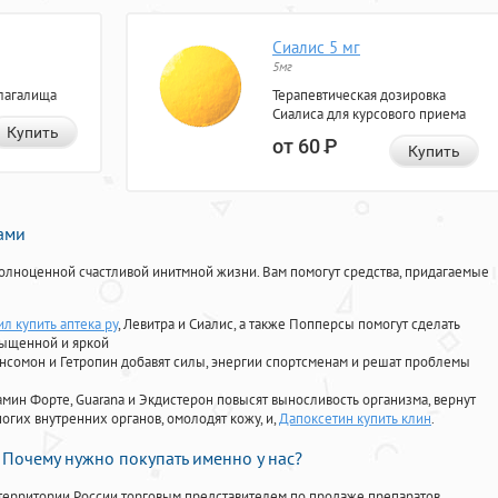
Сиалис 5 мг
5мг
лагалища
Терапевтическая дозировка
Сиалиса для курсового приема
Купить
от 60
Р
Купить
нами
олноценной счастливой инитмной жизни. Вам помогут средства, придагаемые
л купить аптека ру
, Левитра и Сиалис, а также Попперсы помогут сделать
сыщенной и яркой
Ансомон и Гетропин добавят силы, энергии спортсменам и решат проблемы
ориамин Форте, Guarana и Экдистерон повысят выносливость организма, вернут
огих внутренних органов, омолодят кожу, и,
Дапоксетин купить клин
.
Почему нужно покупать именно у нас?
территории России торговым представителем по продаже препаратов