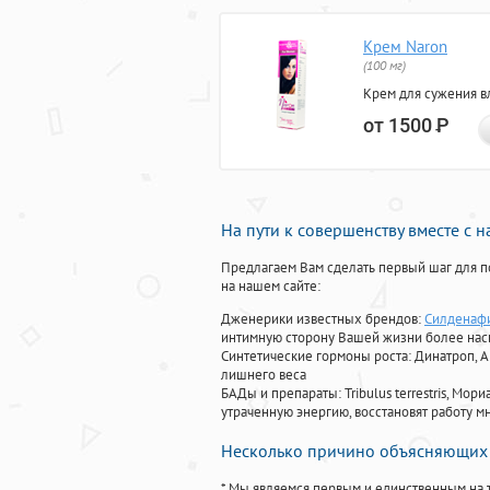
Крем Naron
(100 мг)
Крем для сужения в
от 1500
Р
На пути к совершенству вместе с 
Предлагаем Вам сделать первый шаг для п
на нашем сайте:
Дженерики известных брендов:
Силденафи
интимную сторону Вашей жизни более на
Синтетические гормоны роста
: Динатроп, 
лишнего веса
БАДы и препараты:
Tribulus terrestris, М
утраченную энергию, восстановят работу мн
Несколько причино объясняющих 
* Мы являемся первым и единственным на 