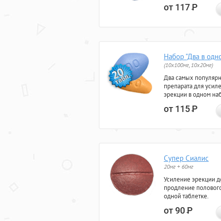
от 117
Р
Набор "Два в одн
(10x100мг, 10x20мг)
Два самых популяр
препарата для усил
эрекции в одном на
от 115
Р
Супер Сиалис
20мг + 60мг
Усиление эрекции до
продление полового
одной таблетке.
от 90
Р