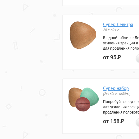
Супер Левитра
20 + 60 мг
В одной таблетке Л
усиления эрекции и
для продления поло
от 95
Р
Супер набор
(2х160мг, 4х80мг)
Попробуй все супер
для усиления эрекц
продления полового
от 158
Р