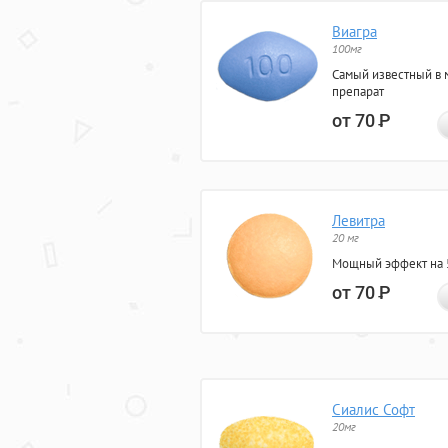
Виагра
100мг
Самый известный в 
препарат
от 70
Р
Левитра
20 мг
Мощный эффект на 5
от 70
Р
Сиалис Софт
20мг