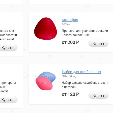
Аванафил
100 мг
евитра для
Препарат для усиления эрекции
 Дапоксетин
нового поколения!
вого акта!
от 200
Р
Купить
Купить
Набор для влюбленных
(10х100 мг)
 препараты
Набор для двоих, добавь страсти
ии и
в постель!
 акта!
от 120
Р
Купить
Купить