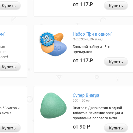
от 117
Р
Купить
Купить
ом"
Набор "Три в одном"
(10x100мг, 20x20мг)
ных
Большой набор из 3-х
ения
препаратов.
боре!
от 117
Р
Купить
Купить
Супер Виагра
100 + 60 мг
 36 часов и
Виагра и Дапоксетин в одной
 акта в
таблетке. Усиление эрекции и
продление полового акта!
от 90
Р
Купить
Купить