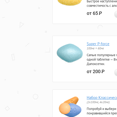
Быстрое наступлени
совместимость с ал
от 65
Р
Super P-force
100мг + 60мг
Самые популярные 
одной таблетке — Ви
Дапоксетин.
от 200
Р
Набор Классичес
(2x100мг, 4x20мг)
Попробуй и выбери
понравившийся преп