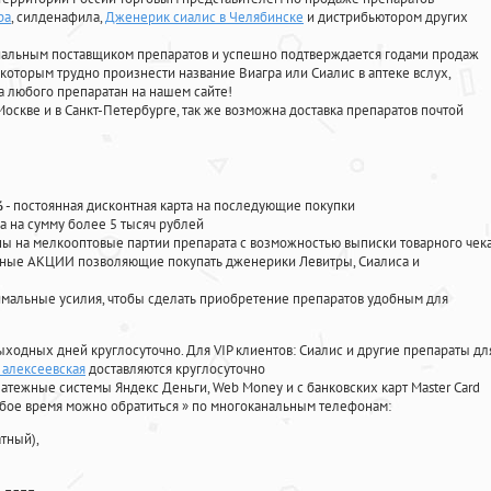
ра
, силденафила
,
Дженерик сиалис в Челябинске
и дистрибьютором других
циальным поставщиком препаратов и успешно подтверждается годами продаж
 которым трудно произнести название Виагра или Сиалис в аптеке вслух,
 любого препаратан на нашем сайте!
Москве и в Санкт-Петербурге, так же возможна доставка препаратов почтой
%
- постоянная дисконтная карта на последующие покупки
а на сумму более 5 тысяч рублей
 на мелкооптовые партии препарата с возможностью выписки товарного чек
личные АКЦИИ позволяющие покупать дженерики Левитры, Сиалиса и
мальные усилия, чтобы сделать приобретение препаратов удобным для
ыходных дней круглосуточно. Для VIP клиентов: Сиалис и другие препараты дл
 алексеевская
доставляются круглосуточно
атежные системы Яндекс Деньги, Web Money и с банковских карт Master Card
юбое время можно обратиться
»
по многоканальным телефонам:
тный),